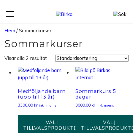
Meny
Hem
/ Sommarkurser
Sommarkurser
Visar alla 2 resultat
Medföljande barn
Sommarkurs 5
(upp till 13 år)
dagar
3300,00
kr
3000,00
kr
inkl. moms
inkl. moms
VÄLJ
VÄLJ
TILLVALSPRODUKTER
TILLVALSPRODUKT