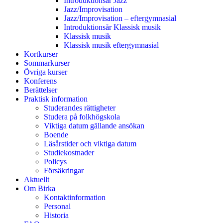
Introduktionsår Jazz
Jazz/Improvisation
Jazz/Improvisation – eftergymnasial
Introduktionsår Klassisk musik
Klassisk musik
Klassisk musik eftergymnasial
Kortkurser
Sommarkurser
Övriga kurser
Konferens
Berättelser
Praktisk information
Studerandes rättigheter
Studera på folkhögskola
Viktiga datum gällande ansökan
Boende
Läsårstider och viktiga datum
Studiekostnader
Policys
Försäkringar
Aktuellt
Om Birka
Kontaktinformation
Personal
Historia