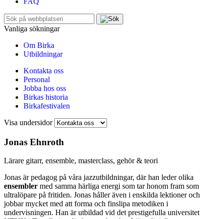
FAQ
Sök
efter:
Vanliga sökningar
Om Birka
Utbildningar
Kontakta oss
Personal
Jobba hos oss
Birkas historia
Birkafestivalen
Visa undersidor
Jonas Ehnroth
Lärare gitarr, ensemble, masterclass, gehör & teori
Jonas är pedagog på våra jazzutbildningar, där han leder olika
ensembler
med samma härliga energi som tar honom fram som
ultralöpare på fritiden. Jonas håller även i enskilda lektioner och
jobbar mycket med att forma och finslipa metodiken i
undervisningen. Han är utbildad vid det prestigefulla universitet