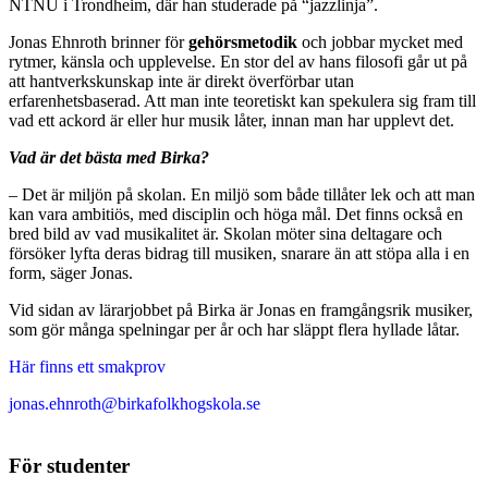
NTNU i Trondheim, där han studerade på “jazzlinja”.
Jonas Ehnroth brinner för
gehörsmetodik
och jobbar mycket med
rytmer, känsla och upplevelse. En stor del av hans filosofi går ut på
att hantverkskunskap inte är direkt överförbar utan
erfarenhetsbaserad. Att man inte teoretiskt kan spekulera sig fram till
vad ett ackord är eller hur musik låter, innan man har upplevt det.
Vad är det bästa med Birka?
– Det är miljön på skolan. En miljö som både tillåter lek och att man
kan vara ambitiös, med disciplin och höga mål. Det finns också en
bred bild av vad musikalitet är. Skolan möter sina deltagare och
försöker lyfta deras bidrag till musiken, snarare än att stöpa alla i en
form, säger Jonas.
Vid sidan av lärarjobbet på Birka är Jonas en framgångsrik musiker,
som gör många spelningar per år och har släppt flera hyllade låtar.
Här finns ett smakprov
jonas.ehnroth@birkafolkhogskola.se
För studenter