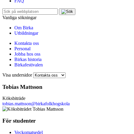
FAQ
Sök
efter:
Vanliga sökningar
Om Birka
Utbildningar
Kontakta oss
Personal
Jobba hos oss
Birkas historia
Birkafestivalen
Visa undersidor
Tobias Mattsson
Köksbiträde
tobias.mattsson@birkafolkhogskola
För studenter
Veckomatsedel