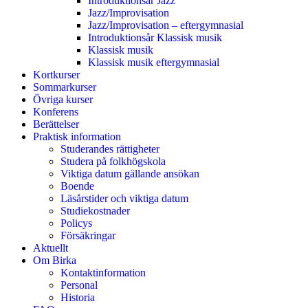
Introduktionsår Jazz
Jazz/Improvisation
Jazz/Improvisation – eftergymnasial
Introduktionsår Klassisk musik
Klassisk musik
Klassisk musik eftergymnasial
Kortkurser
Sommarkurser
Övriga kurser
Konferens
Berättelser
Praktisk information
Studerandes rättigheter
Studera på folkhögskola
Viktiga datum gällande ansökan
Boende
Läsårstider och viktiga datum
Studiekostnader
Policys
Försäkringar
Aktuellt
Om Birka
Kontaktinformation
Personal
Historia