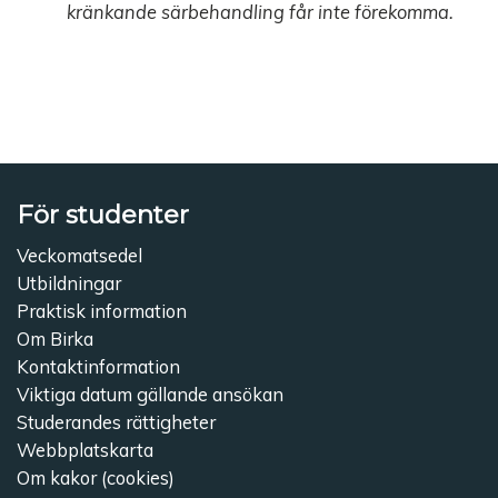
kr
ä
nkande
s
ä
rbehandling f
å
r inte f
örekomma.
För studenter
Veckomatsedel
Utbildningar
Praktisk information
Om Birka
Kontaktinformation
Viktiga datum gällande ansökan
Studerandes rättigheter
Webbplatskarta
Om kakor (cookies)