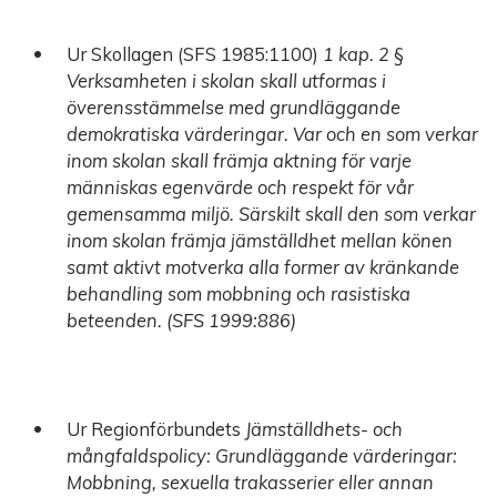
Ur Skollagen (SFS 1985:1100)
1 kap. 2 §
Verksamheten i skolan skall utformas i
överensstämmelse med grundläggande
demokratiska värderingar. Var och en som verkar
inom skolan skall främja aktning för varje
människas egenvärde och respekt för vår
gemensamma miljö. Särskilt skall den som verkar
inom skolan främja jämställdhet mellan könen
samt aktivt motverka alla former av kränkande
behandling som mobbning och rasistiska
beteenden. (SFS 1999:886)
Ur Regionförbundets
Jämställdhets-
och
mångfaldspolicy:
Grundl
ä
ggande v
ä
rderingar:
Mobbning, sexuella trakasserier eller annan