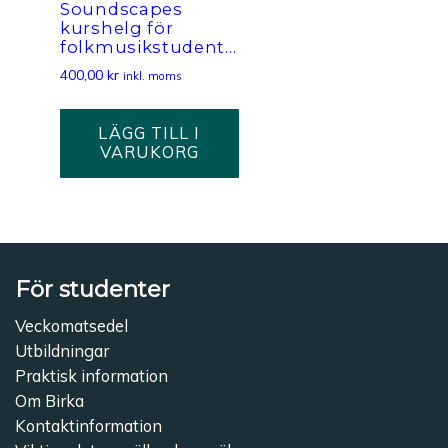
Soundscapes
kurshelg för
folkmusikstudenter
400,00
kr
inkl. moms
LÄGG TILL I
VARUKORG
För studenter
Veckomatsedel
Utbildningar
Praktisk information
Om Birka
Kontaktinformation