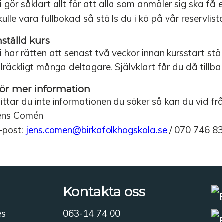
i gör såklart allt för att alla som anmäler sig ska få
kulle vara fullbokad så ställs du i kö på vår reservlist
nställd kurs
i har rätten att senast två veckor innan kursstart stäl
illräckligt många deltagare. Självklart får du då tillb
ör mer information
ittar du inte informationen du söker så kan du vid f
ens Comén
-post:
jens.comen@birkafolkhogskola.se
/ 070 746 8
Kontakta oss
es
063-14 74 00