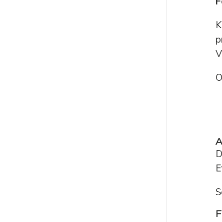
F
K
p
V
O
A
D
E
S
F