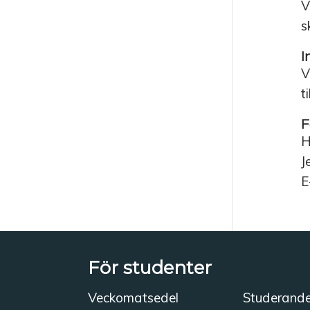
V
s
I
V
t
F
H
J
E
För studenter
Veckomatsedel
Studerand