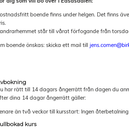
ör dig som vill bo över i Edsåsdalen:
ostnadsfritt boende finns under helgen. Det finns äve
ris.
andrarhemmet står till vårat förfogande från torsdag
m boende önskas: skicka ett mail till
jens.comen@bir
vbokning
u har rätt till 14 dagars ångerrätt från dagen du anm
fter dina 14 dagar ångerrätt gäller:
enare än två veckor till kursstart: Ingen återbetalning
ullbokad kurs