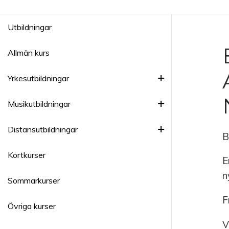
Utbildningar
Allmän kurs
Yrkesutbildningar
Musikutbildningar
Distansutbildningar
B
Kortkurser
E
n
Sommarkurser
F
Övriga kurser
V