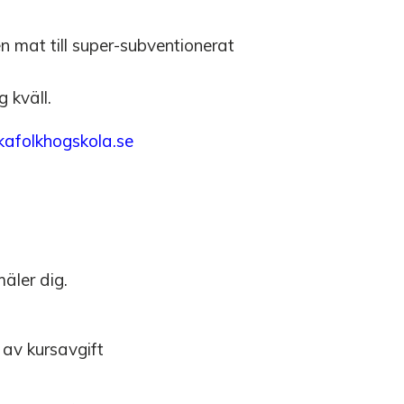
n mat till super-subventionerat
 kväll.
kafolkhogskola.se
äler dig.
 av kursavgift