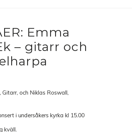
AER: Emma
Ek – gitarr och
kelharpa
Gitarr, och Niklas Roswall,
nsert i undersåkers kyrka kl 15.00
 kväll.