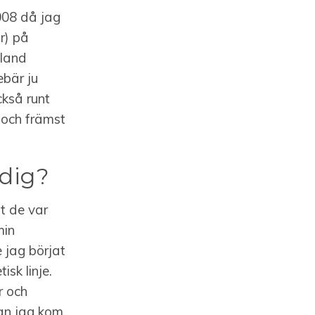
008 då jag
r) på
bland
ebär ju
ckså runt
 och främst
 dig?
t de var
min
 jag börjat
sk linje.
r och
nan jag kom