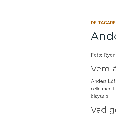
DELTAGARB
Ande
Foto: Ryan
Vem ä
Anders Löfb
cello men t
bisyssla.
Vad g