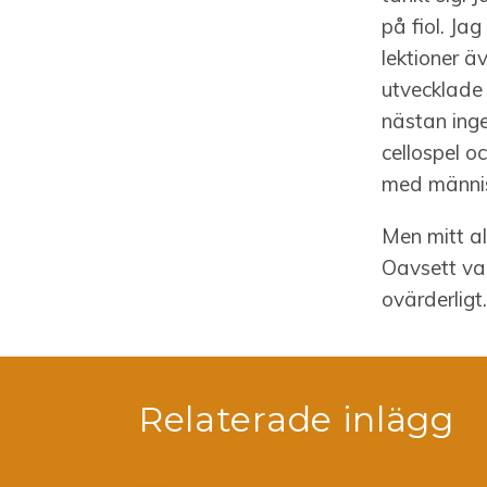
på fiol. Ja
lektioner 
utvecklade 
nästan inge
cellospel o
med männis
Men mitt al
Oavsett var
ovärderligt.
Relaterade inlägg