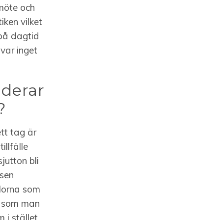
rmöte och
iken vilket
 på dagtid
var inget
nderar
?
ett tag är
llfälle
jutton bli
asen
olorna som
gt som man
i stället,