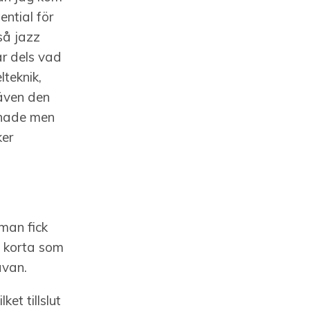
ntial för
 så jazz
år dels vad
lteknik,
 även den
innade men
ker
 man fick
, korta som
ävan.
ket tillslut