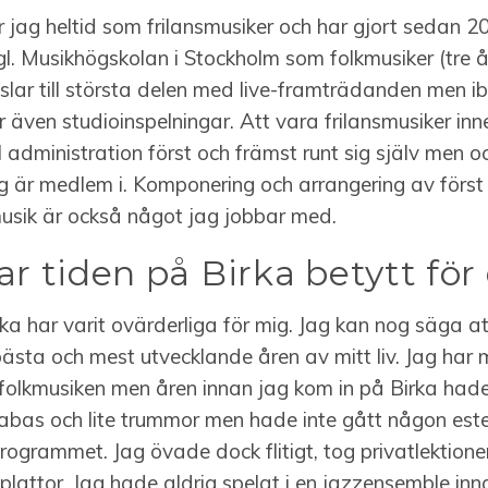
 jag heltid som frilansmusiker och har gjort sedan 2
gl. Musikhögskolan i Stockholm som folkmusiker (tre å
slar till största delen med live-framträdanden men i
även studioinspelningar. Att vara frilansmusiker inn
el administration först och främst runt sig själv men o
g är medlem i. Komponering och arrangering av först
usik är också något jag jobbar med.
ar tiden på Birka betytt för
ka har varit ovärderliga för mig. Jag kan nog säga at
ästa och mest utvecklande åren av mitt liv. Jag har 
folkmusiken men åren innan jag kom in på Birka hade
abas och lite trummor men hade inte gått någon esteti
programmet. Jag övade dock flitigt, tog privatlektione
l plattor. Jag hade aldrig spelat i en jazzensemble in