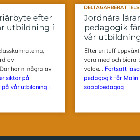
DELTAGARBERÄTTELS
riärbyte efter
Jordnära lära
r utbildning i
pedagogik får
vår utbildning
klasskamraterna,
Efter en tuff uppväxt
ord av
vara med och bidra ti
. Där har ni några av
valde…
Fortsätt läsa
er siktar på
pedagogik får Malin a
 på vår utbildning i
socialpedagog