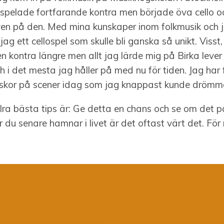
g spelade fortfarande kontra men började öva cello oc
även på den. Med mina kunskaper inom folkmusik och 
jag ett cellospel som skulle bli ganska så unikt. Visst,
n kontra längre men allt jag lärde mig på Birka lever 
ch i det mesta jag håller på med nu för tiden. Jag har 
kor på scener idag som jag knappast kunde drömm
lra bästa tips är: Ge detta en chans och se om det p
 du senare hamnar i livet är det oftast värt det. För