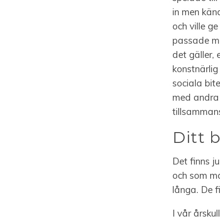
in men känd
och ville ge
passade mig
det gäller,
konstnärlig
sociala bit
med andra 
tillsammans 
Ditt 
Det finns j
och som man
långa. De f
I vår årskul