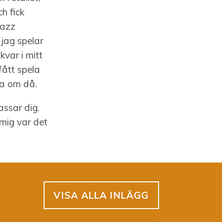
h fick
jazz
 jag spelar
kvar i mitt
fått spela
a om då.
assar dig.
 mig var det
VISA ALLA INLÄGG