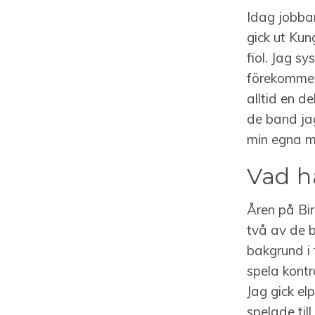
Idag jobbar
gick ut Kun
fiol.
Jag sys
förekommer 
alltid en d
de band ja
min egna m
Vad h
Åren på Bir
två av de b
bakgrund i 
spela kontr
Jag gick el
spelade til