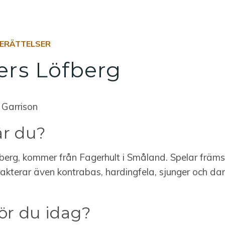
ERÄTTELSER
rs Löfberg
 Garrison
r du?
erg, kommer från Fagerhult i Småland. Spelar främst
rakterar även kontrabas, hardingfela, sjunger och d
ör du idag?