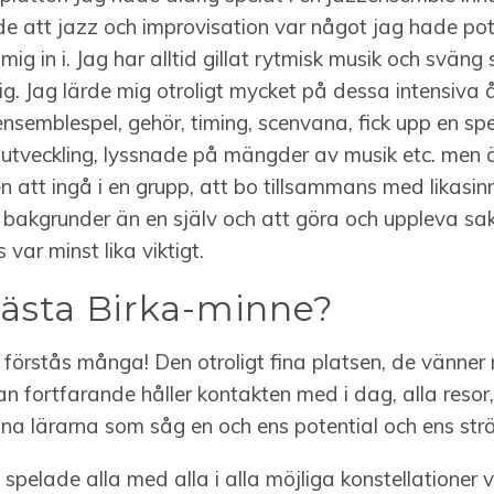
e att jazz och improvisation var något jag hade pote
 mig in i. Jag har alltid gillat rytmisk musik och sväng
. Jag lärde mig otroligt mycket på dessa intensiva 
 ensemblespel, gehör, timing, scenvana, fick upp en spe
 utveckling, lyssnade på mängder av musik etc. men
en att ingå i en grupp, att bo tillsammans med likas
bakgrunder än en själv och att göra och uppleva sa
var minst lika viktigt.
bästa Birka-minne?
u förstås många!
Den otroligt fina platsen, de vänner
 fortfarande håller kontakten med i dag, alla resor
ina lärarna som såg en och ens potential och ens str
l spelade alla med alla i alla möjliga konstellationer vil