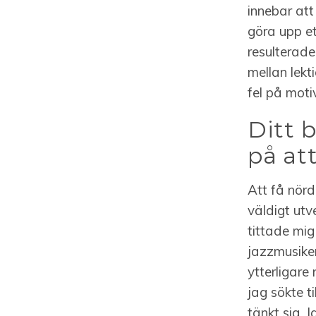
innebar att
göra upp et
resulterade
mellan lekt
fel på moti
Ditt 
på att
Att få nörd
väldigt utv
tittade mig 
jazzmusiker
ytterligar
jag sökte t
tänkt sig. 