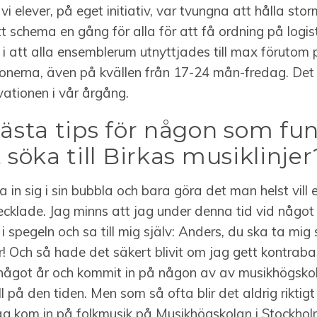
 vi elever, på eget initiativ, var tvungna att hålla sto
t schema en gång för alla för att få ordning på logist
 i att alla ensemblerum utnyttjades till max förutom
ionerna, även på kvällen från 17-24 mån-fredag. Det 
vationen i vår årgång.
bästa tips för någon som fu
 söka till Birkas musiklinjer
a in sig i sin bubbla och bara göra det man helst vill 
ecklade. Jag minns att jag under denna tid vid något ti
i spegeln och sa till mig själv: Anders, du ska ta mig s
! Och så hade det säkert blivit om jag gett kontrab
e något år och kommit in på någon av av musikhögsk
ill på den tiden. Men som så ofta blir det aldrig rikti
Jag kom in på folkmusik på Musikhögskolan i Stockholm 