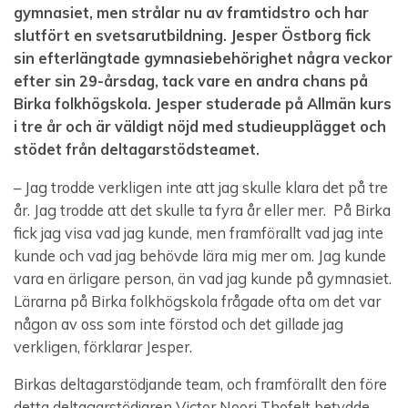
gymnasiet, men strålar nu av framtidstro och har
slutfört en svetsarutbildning. Jesper Östborg fick
sin efterlängtade gymnasiebehörighet några veckor
efter sin 29-årsdag, tack vare en andra chans på
Birka folkhögskola. Jesper studerade på Allmän kurs
i tre år och är väldigt nöjd med studieupplägget och
stödet från deltagarstödsteamet.
– Jag trodde verkligen inte att jag skulle klara det på tre
år. Jag trodde att det skulle ta fyra år eller mer. På Birka
fick jag visa vad jag kunde, men framförallt vad jag inte
kunde och vad jag behövde lära mig mer om. Jag kunde
vara en ärligare person, än vad jag kunde på gymnasiet.
Lärarna på Birka folkhögskola frågade ofta om det var
någon av oss som inte förstod och det gillade jag
verkligen, förklarar Jesper.
Birkas deltagarstödjande team, och framförallt den före
detta deltagarstödjaren Victor Noori Thofelt betydde