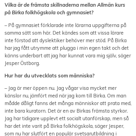
Vilka är de främsta skillnaderna mellan Allmän kurs
på Birka folkhögskola och gymnasiet?
– På gymnasiet förklarade inte lärarna uppgifterna på
samma sätt som här. Det kändes som att vissa lärare
inte förstod att dyslektiker behöver mer stöd. På Birka
har jag fått utrymme att plugga i min egen takt och det
känns underbart att jag har kunnat vara mig själv, säger
Jesper Östborg.
Hur har du utvecklats som människa?
– Jag är mer öppen nu. Jag vågar visa mycket mer
känslor nu, jämfört med när jag kom till Birka. Om man
mådde dåligt fanns det många människor att prata med,
inte bara kuratorn. Det är en av Birkas främsta styrkor.
Jag har tidigare upplevt ett socialt utanförskap, men så
har det inte varit på Birka folkhögskola, säger Jesper,
som nu har slutfört en populär svetsarutbildning i