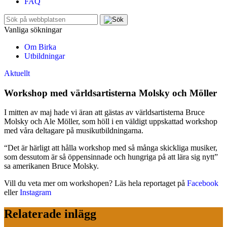
FAQ
Sök
efter:
Vanliga sökningar
Om Birka
Utbildningar
Aktuellt
Workshop med världsartisterna Molsky och Möller
I mitten av maj hade vi äran att gästas av världsartisterna Bruce
Molsky och Ale Möller, som höll i en väldigt uppskattad workshop
med våra deltagare på musikutbildningarna.
“Det är härligt att hålla workshop med så många skickliga musiker,
som dessutom är så öppensinnade och hungriga på att lära sig nytt”
sa amerikanen Bruce Molsky.
Vill du veta mer om workshopen? Läs hela reportaget på
Facebook
eller
Instagram
Relaterade inlägg