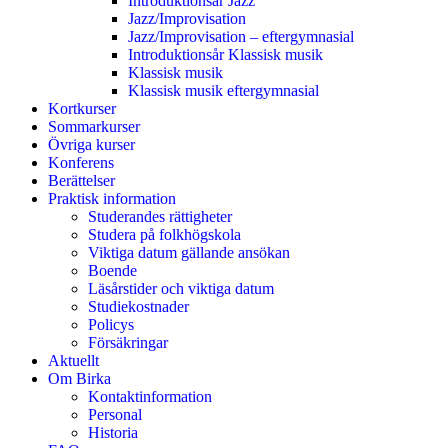
Introduktionsår Jazz
Jazz/Improvisation
Jazz/Improvisation – eftergymnasial
Introduktionsår Klassisk musik
Klassisk musik
Klassisk musik eftergymnasial
Kortkurser
Sommarkurser
Övriga kurser
Konferens
Berättelser
Praktisk information
Studerandes rättigheter
Studera på folkhögskola
Viktiga datum gällande ansökan
Boende
Läsårstider och viktiga datum
Studiekostnader
Policys
Försäkringar
Aktuellt
Om Birka
Kontaktinformation
Personal
Historia