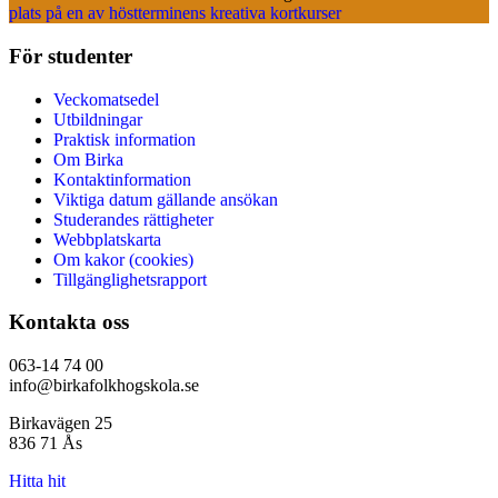
plats på en av höstterminens kreativa kortkurser
För studenter
Veckomatsedel
Utbildningar
Praktisk information
Om Birka
Kontaktinformation
Viktiga datum gällande ansökan
Studerandes rättigheter
Webbplatskarta
Om kakor (cookies)
Tillgänglighetsrapport
Kontakta oss
063-14 74 00
info@birkafolkhogskola.se
Birkavägen 25
836 71 Ås
Hitta hit