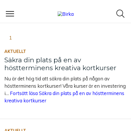
Meny
Sidnumrering för inlägg
1
2
…
47
>
AKTUELLT
Säkra din plats på en av
höstterminens kreativa kortkurser
Nu är det hög tid att säkra din plats på någon av
höstterminens kortkurser! Våra kurser är en investering
i…
Fortsätt läsa
Säkra din plats på en av höstterminens
kreativa kortkurser
AKTUELLT