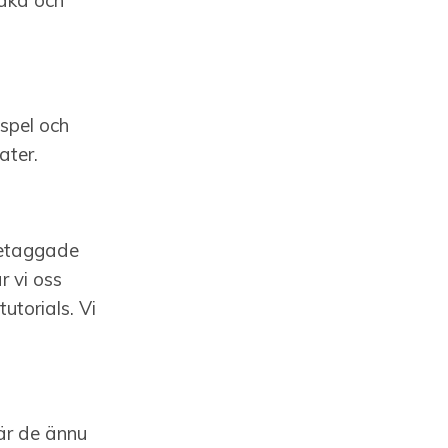
baka och
 spel och
ater.
ttetaggade
r vi oss
utorials. Vi
 är de ännu