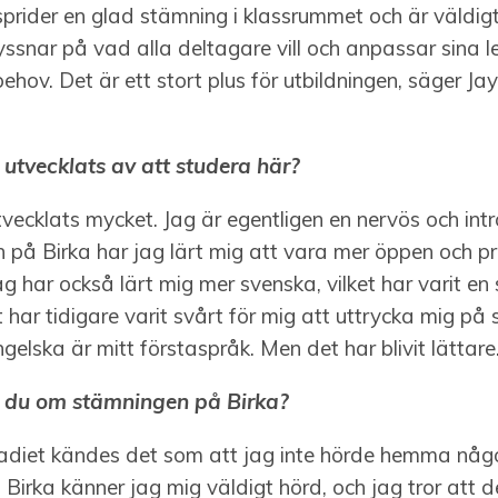
sprider en glad stämning i klassrummet och är väldigt
lyssnar på vad alla deltagare vill och anpassar sina l
behov. Det är ett stort plus för utbildningen, säger Ja
 utvecklats av att studera här?
tvecklats mycket. Jag är egentligen en nervös och int
 på Birka har jag lärt mig att vara mer öppen och p
ag har också lärt mig mer svenska, vilket har varit en 
t har tidigare varit svårt för mig att uttrycka mig på
gelska är mitt förstaspråk. Men det har blivit lättare
 du om stämningen på Birka?
adiet kändes det som att jag inte hörde hemma någ
Birka känner jag mig väldigt hörd, och jag tror att d