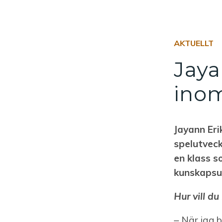
AKTUELLT
Jaya
inom
Jayann Eri
spelutveck
en klass s
kunskapsut
Hur vill du
– När jag b