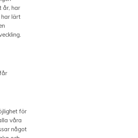
 år, har
har lärt
en
eckling.
får
jlighet för
alla våra
issar något