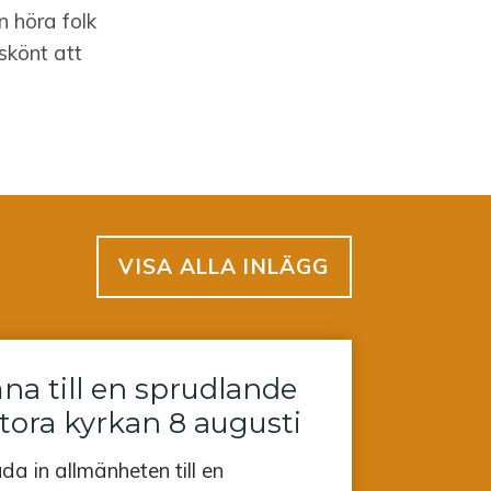
 höra folk
skönt att
VISA ALLA INLÄGG
a till en sprudlande
Stora kyrkan 8 augusti
uda in allmänheten till en