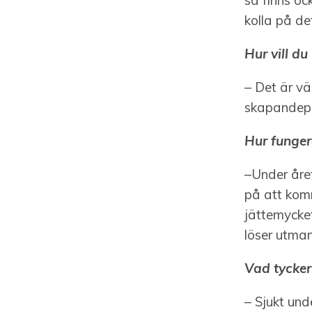
så finns oc
kolla på de
Hur vill du
– Det är vä
skapandepr
Hur funger
–Under året
på att komm
jättemycket
löser utman
Vad tycker
– Sjukt und