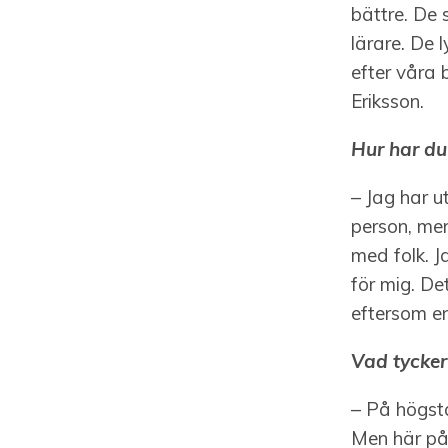
bättre. De 
lärare. De 
efter våra 
Eriksson.
Hur har du
– Jag har u
person, men
med folk. J
för mig. De
eftersom en
Vad tycker
– På högst
Men här på 