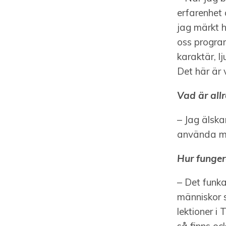
erfarenhet 
jag märkt h
oss program
karaktär, l
Det här är 
Vad är all
– Jag älska
använda mi
Hur funger
– Det funka
människor s
lektioner i