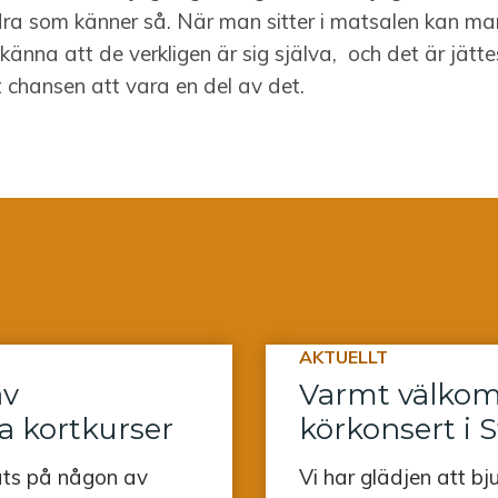
a som känner så. När man sitter i matsalen kan man
känna att de verkligen är sig själva, och det är jätte
t chansen att vara en del av det.
AKTUELLT
av
Varmt välkomn
a kortkurser
körkonsert i 
lats på någon av
Vi har glädjen att bj