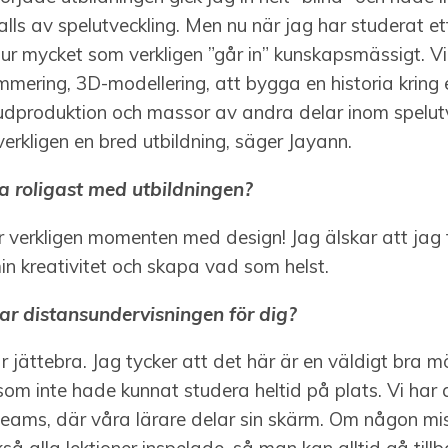
alls av spelutveckling. Men nu när jag har studerat ett
ur mycket som verkligen ”går in” kunskapsmässigt. Vi 
mering, 3D-modellering, att bygga en historia kring 
judproduktion och massor av andra delar inom spelutv
verkligen en bred utbildning, säger Jayann.
ra roligast med utbildningen?
r verkligen momenten med design! Jag älskar att jag 
n kreativitet och skapa vad som helst.
ar distansundervisningen för dig?
r jättebra. Jag tycker att det här är en väldigt bra mö
om inte hade kunnat studera heltid på plats. Vi har 
 Teams, där våra lärare delar sin skärm. Om någon m