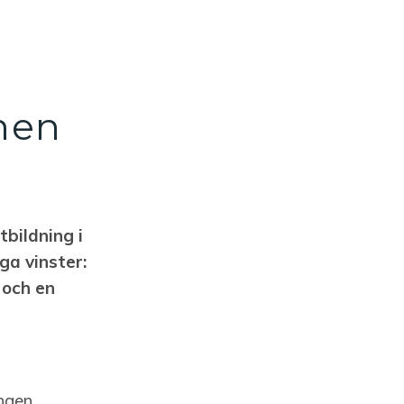
nen
tbildning i
ga vinster:
 och en
ingen