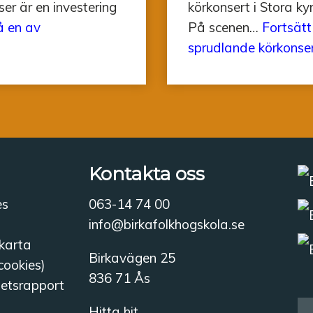
ser är en investering
körkonsert i Stora ky
å en av
På scenen…
Fortsätt
sprudlande körkonser
Kontakta oss
es
063-14 74 00
info@birkafolkhogskola.se
karta
Birkavägen 25
cookies)
836 71 Ås
hetsrapport
Hitta hit