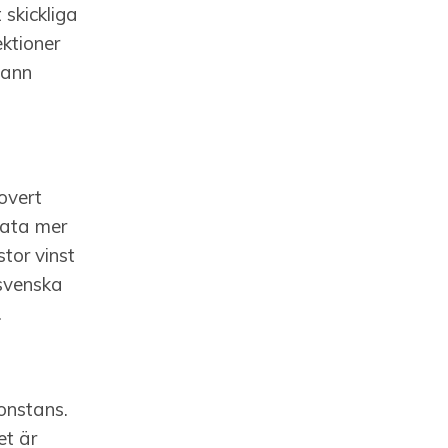
 skickliga
ektioner
yann
rovert
rata mer
stor vinst
 svenska
.
onstans.
et är