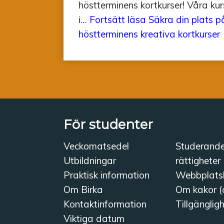
höstterminens kortkurser! Våra kur
i…
Fortsätt läsa
Säkra din plats p
höstterminens kreativa kortkurser
För studenter
Veckomatsedel
Studerand
Utbildningar
rättigheter
Praktisk information
Webbplats
Om Birka
Om kakor (
Kontaktinformation
Tillgänglig
Viktiga datum