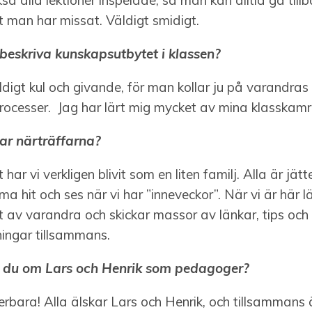
kså alla lektioner inspelade, så man kan alltid gå till
t man har missat. Väldigt smidigt.
 beskriva kunskapsutbytet i klassen?
ldigt kul och givande, för man kollar ju på varandras
ocesser. Jag har lärt mig mycket av mina klasskamr
ar närträffarna?
 har vi verkligen blivit som en liten familj. Alla är jä
a hit och ses när vi har ”inneveckor”. När vi är här lä
 av varandra och skickar massor av länkar, tips och t
ingar tillsammans.
 du om Lars och Henrik som pedagoger?
erbara! Alla älskar Lars och Henrik, och tillsammans