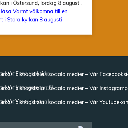
rkan i Östersund, lördag 8 augusti.
 läsa
Varmt välkomna till en
t i Stora kyrkan 8 augusti
Vår Facebooksida
Vår Instagramprofil
Vår Youtubekanal