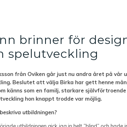
nn brinner för desig
 spelutveckling
ksson från Oviken går just nu andra året på vår u
ling. Beslutet att välja Birka har gett henne mån
om känns som en familj, starkare självförtroende
veckling hon knappt trodde var möjlig.
 beskriva utbildningen?
örjade utbildningen gick jag in helt ”blind” och hade 