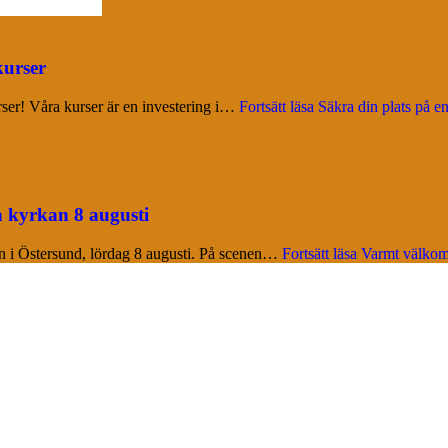
kurser
urser! Våra kurser är en investering i…
Fortsätt läsa
Säkra din plats på en
a kyrkan 8 augusti
kan i Östersund, lördag 8 augusti. På scenen…
Fortsätt läsa
Varmt välkomna