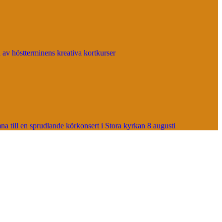
 av höstterminens kreativa kortkurser
 till en sprudlande körkonsert i Stora kyrkan 8 augusti