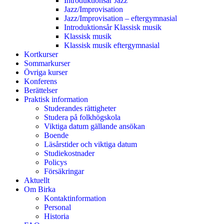
Introduktionsår Jazz
Jazz/Improvisation
Jazz/Improvisation – eftergymnasial
Introduktionsår Klassisk musik
Klassisk musik
Klassisk musik eftergymnasial
Kortkurser
Sommarkurser
Övriga kurser
Konferens
Berättelser
Praktisk information
Studerandes rättigheter
Studera på folkhögskola
Viktiga datum gällande ansökan
Boende
Läsårstider och viktiga datum
Studiekostnader
Policys
Försäkringar
Aktuellt
Om Birka
Kontaktinformation
Personal
Historia