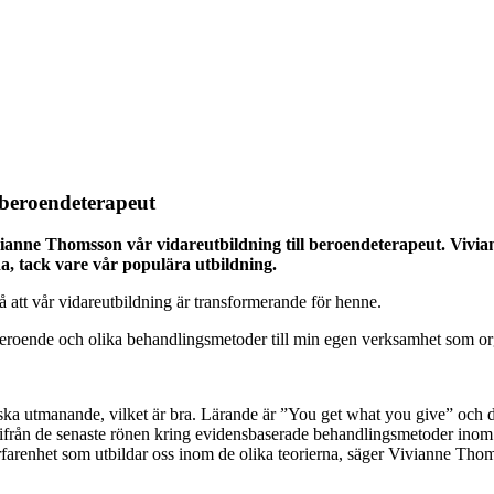
 beroendeterapeut
ianne Thomsson vår vidareutbildning till beroendeterapeut.
Vivia
a, tack vare vår populära utbildning.
att vår vidareutbildning är transformerande för henne.
edberoende och olika behandlingsmetoder till min egen verksamhet som o
ka utmanande, vilket är bra. Lärande är ”You get what you give” och den
utifrån de senaste rönen kring evidensbaserade behandlingsmetoder inom
rfarenhet som utbildar oss inom de olika teorierna, säger Vivianne Tho