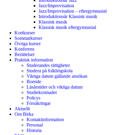
Introduktionsår Jazz
Jazz/Improvisation
Jazz/Improvisation – eftergymnasial
Introduktionsår Klassisk musik
Klassisk musik
Klassisk musik eftergymnasial
Kortkurser
Sommarkurser
Övriga kurser
Konferens
Berättelser
Praktisk information
Studerandes rättigheter
Studera på folkhögskola
Viktiga datum gällande ansökan
Boende
Läsårstider och viktiga datum
Studiekostnader
Policys
Försäkringar
Aktuellt
Om Birka
Kontaktinformation
Personal
Historia