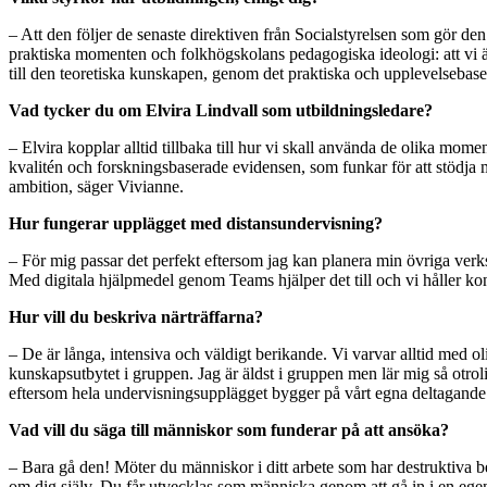
– Att den följer de senaste direktiven från Socialstyrelsen som gör d
praktiska momenten och folkhögskolans pedagogiska ideologi: att vi är 
till den teoretiska kunskapen, genom det praktiska och upplevelsebaser
Vad tycker du om Elvira Lindvall som utbildningsledare?
– Elvira kopplar alltid tillbaka till hur vi skall använda de olika mom
kvalitén och forskningsbaserade evidensen, som funkar för att stödja m
ambition, säger Vivianne.
Hur fungerar upplägget med distansundervisning?
– För mig passar det perfekt eftersom jag kan planera min övriga verksam
Med digitala hjälpmedel genom Teams hjälper det till och vi håller kon
Hur vill du beskriva närträffarna?
– De är långa, intensiva och väldigt berikande. Vi varvar alltid med ol
kunskapsutbytet i gruppen. Jag är äldst i gruppen men lär mig så otroli
eftersom hela undervisningsupplägget bygger på vårt egna deltagande 
Vad vill du säga till människor som funderar på att ansöka?
– Bara gå den! Möter du människor i ditt arbete som har destruktiva 
om dig själv. Du får utvecklas som människa genom att gå in i en egen