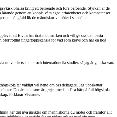
 psykisk ohälsa kring ett beroende och före beroende. Styrkan är de
llas lärande genom att koppla våra egna erfarenheter och kompetenser
 ger en mångfald lik de människor vi möter i samhället.
upplever att Elvira har örat mot marken och vill ge oss den bästa
en oförtröttlig fingertoppskänsla för vad som krävs och har en hög
a universitetsstudier och internationella studier, så jag är ganska van.
lkhögskola tar väldigt väl hand om oss deltagare. Jag uppskattar
enheter. Det är detta som är grejen med att läsa här på folkhögskola,
kap, förklarar Vivianne.
dning ger dig nya insikter om människorna du möter och framför allt
 utbildning är perfekt för att vidare arbeta med sitt eget