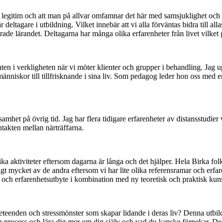
en legitim och att man på allvar omfamnar det här med samsjuklighet och
deltagare i utbildning. Vilket innebär att vi alla förväntas bidra till a
ade lärandet. Deltagarna har många olika erfarenheter från livet vilket
enten i verkligheten när vi möter klienter och grupper i behandling. Jag 
änniskor till tillfrisknande i sina liv. Som pedagog leder hon oss med 
het på övrig tid. Jag har flera tidigare erfarenheter av distansstudier vi
takten mellan närträffarna.
ika aktiviteter eftersom dagarna är långa och det hjälper. Hela Birka fo
gt mycket av de andra eftersom vi har lite olika referensramar och erfar
och erfarenhetsutbyte i kombination med ny teoretisk och praktisk kuns
beteenden och stressmönster som skapar lidande i deras liv? Denna utbil
 process och lära dig mer om dig själv och vad du kanske förnekar. Denna