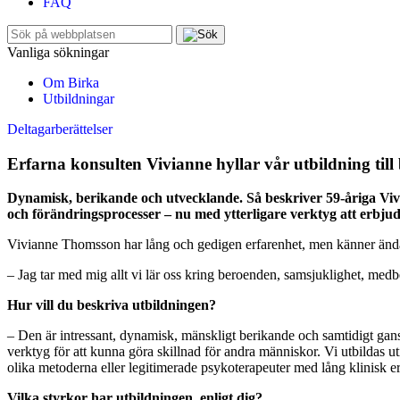
FAQ
Sök
efter:
Vanliga sökningar
Om Birka
Utbildningar
Deltagarberättelser
Erfarna konsulten Vivianne hyllar vår utbildning till
Dynamisk, berikande och utvecklande. Så beskriver 59-åriga Viv
och förändringsprocesser – nu med ytterligare verktyg att erbjud
Vivianne Thomsson har lång och gedigen erfarenhet, men känner ändå 
– Jag tar med mig allt vi lär oss kring beroenden, samsjuklighet, m
Hur vill du beskriva utbildningen?
– Den är intressant, dynamisk, mänskligt berikande och samtidigt gans
verktyg för att kunna göra skillnad för andra människor. Vi utbildas 
olika metoderna eller legitimerade psykoterapeuter med lång klinisk e
Vilka styrkor har utbildningen, enligt dig?