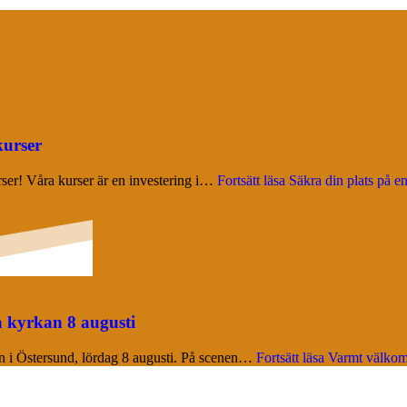
kurser
urser! Våra kurser är en investering i…
Fortsätt läsa
Säkra din plats på en
a kyrkan 8 augusti
kan i Östersund, lördag 8 augusti. På scenen…
Fortsätt läsa
Varmt välkomna