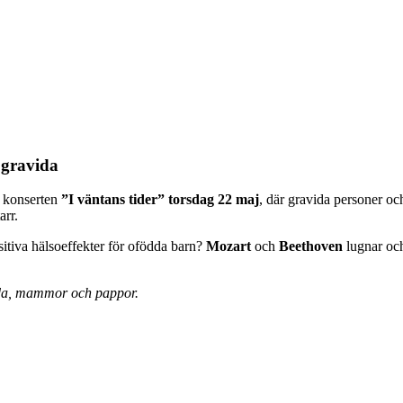
 gravida
a konserten
”I väntans tider” torsdag 22 maj
, där gravida personer oc
arr.
ositiva hälsoeffekter för ofödda barn?
Mozart
och
Beethoven
lugnar och
vida, mammor och pappor.