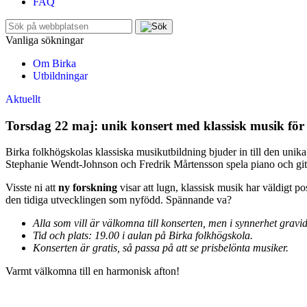
FAQ
Sök
efter:
Vanliga sökningar
Om Birka
Utbildningar
Aktuellt
Torsdag 22 maj: unik konsert med klassisk musik för
Birka folkhögskolas klassiska musikutbildning bjuder in till den unik
Stephanie Wendt-Johnson och Fredrik Mårtensson spela piano och git
Visste ni att
ny forskning
visar att lugn, klassisk musik har väldigt p
den tidiga utvecklingen som nyfödd. Spännande va?
Alla som vill är välkomna till konserten, men i synnerhet gra
Tid och plats: 19.00 i aulan på Birka folkhögskola.
Konserten är gratis, så passa på att se prisbelönta musiker.
Varmt välkomna till en harmonisk afton!