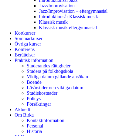
Introduktionsår Jazz
Jazz/Improvisation
Jazz/Improvisation – eftergymnasial
Introduktionsår Klassisk musik
Klassisk musik
Klassisk musik eftergymnasial
Kortkurser
Sommarkurser
Övriga kurser
Konferens
Berättelser
Praktisk information
Studerandes rättigheter
Studera på folkhögskola
Viktiga datum gällande ansökan
Boende
Läsårstider och viktiga datum
Studiekostnader
Policys
Försäkringar
Aktuellt
Om Birka
Kontaktinformation
Personal
Historia