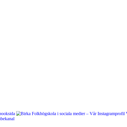
booksida
V
bekanal