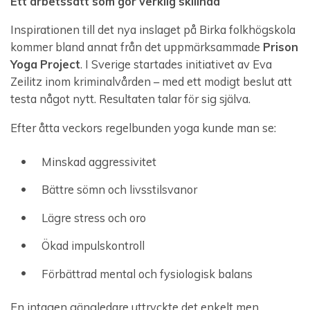
Ett arbetssätt som gör verklig skillnad
Inspirationen till det nya inslaget på Birka folkhögskola
kommer bland annat från det uppmärksammade
Prison
Yoga Project
. I Sverige startades initiativet av Eva
Zeilitz inom kriminalvården – med ett modigt beslut att
testa något nytt. Resultaten talar för sig själva.
Efter åtta veckors regelbunden yoga kunde man se:
Minskad aggressivitet
Bättre sömn och livsstilsvanor
Lägre stress och oro
Ökad impulskontroll
Förbättrad mental och fysiologisk balans
En intagen gängledare uttryckte det enkelt men