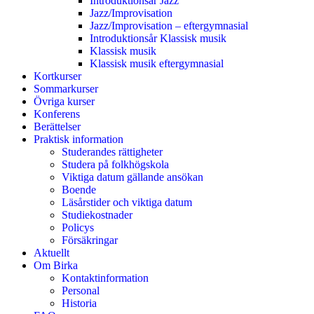
Introduktionsår Jazz
Jazz/Improvisation
Jazz/Improvisation – eftergymnasial
Introduktionsår Klassisk musik
Klassisk musik
Klassisk musik eftergymnasial
Kortkurser
Sommarkurser
Övriga kurser
Konferens
Berättelser
Praktisk information
Studerandes rättigheter
Studera på folkhögskola
Viktiga datum gällande ansökan
Boende
Läsårstider och viktiga datum
Studiekostnader
Policys
Försäkringar
Aktuellt
Om Birka
Kontaktinformation
Personal
Historia