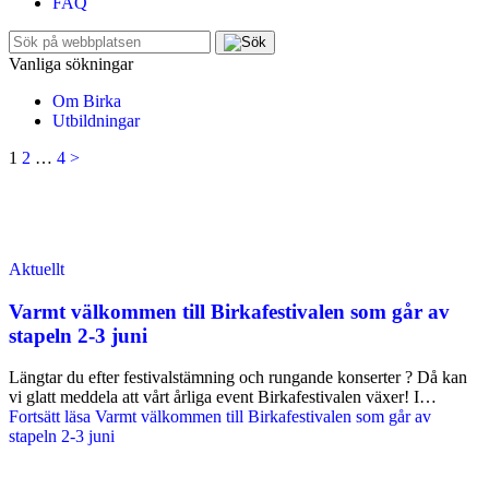
FAQ
Sök
efter:
Vanliga sökningar
Om Birka
Utbildningar
Sidnumrering
1
2
…
4
>
för
inlägg
Aktuellt
Varmt välkommen till Birkafestivalen som går av
stapeln 2-3 juni
Längtar du efter festivalstämning och rungande konserter ? Då kan
vi glatt meddela att vårt årliga event Birkafestivalen växer! I…
Fortsätt läsa
Varmt välkommen till Birkafestivalen som går av
stapeln 2-3 juni