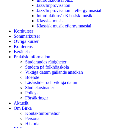
Introduktionsår Jazz
Jazz/Improvisation
Jazz/Improvisation – eftergymnasial
Introduktionsår Klassisk musik
Klassisk musik
Klassisk musik eftergymnasial
Kortkurser
Sommarkurser
Övriga kurser
Konferens
Berättelser
Praktisk information
Studerandes rättigheter
Studera på folkhögskola
Viktiga datum gällande ansökan
Boende
Läsårstider och viktiga datum
Studiekostnader
Policys
Försäkringar
Aktuellt
Om Birka
Kontaktinformation
Personal
Historia