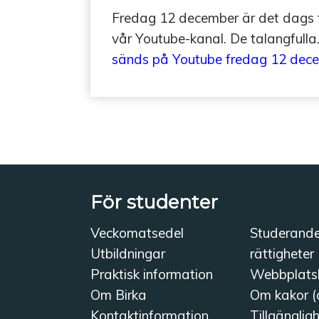
Fredag 12 december är det dags fö
vår Youtube-kanal. De talangfull
sänds på Youtube fredag 12 dec
För studenter
Veckomatsedel
Studerand
Utbildningar
rättigheter
Praktisk information
Webbplats
Om Birka
Om kakor (
Kontaktinformation
Tillgänglig