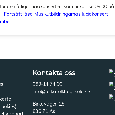
r den årliga luciakonserten, som ni kan se 09:00 på
a…
Fortsätt läsa
Musikutbildningarnas luciakonsert
ember
Kontakta oss
es
063-14 74 00
info@birkafolkhogskola.se
karta
Birkavägen 25
cookies)
836 71 Ås
hetsrapport