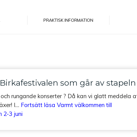
R
PRAKTISK INFORMATION
Sidnumrering för inlägg
irkafestivalen som går av stapeln 
 och rungande konserter ? Då kan vi glatt meddela a
växer! I…
Fortsätt läsa
Varmt välkommen till
 2-3 juni