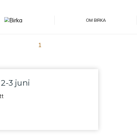
OM BIRKA
1
2
…
5
>
2-3 juni
tt