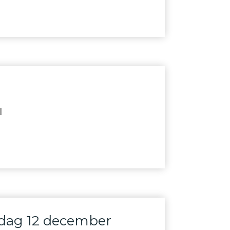
l
edag 12 december