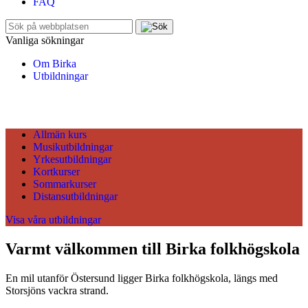
FAQ
Sök
efter:
Vanliga sökningar
Om Birka
Utbildningar
Allmän kurs
Musikutbildningar
Yrkesutbildningar
Kortkurser
Sommarkurser
Distansutbildningar
Visa våra utbildningar
Varmt välkommen till Birka folkhögskola
En mil utanför Östersund ligger Birka folkhögskola, längs med
Storsjöns vackra strand.