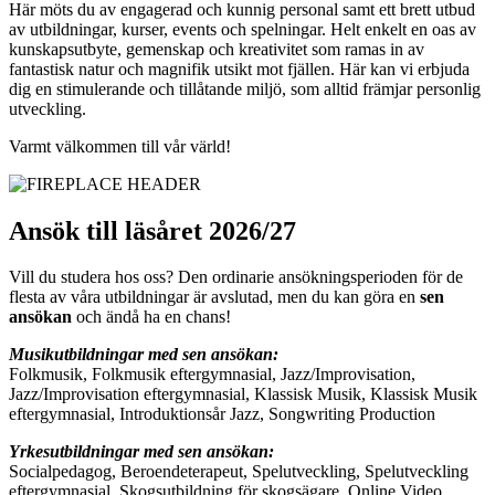
Här möts du av engagerad och kunnig personal samt ett brett utbud
av utbildningar, kurser, events och spelningar. Helt enkelt en oas av
kunskapsutbyte, gemenskap och kreativitet som ramas in av
fantastisk natur och magnifik utsikt mot fjällen. Här kan vi erbjuda
dig en stimulerande och tillåtande miljö, som alltid främjar personlig
utveckling.
Varmt välkommen till vår värld!
Ansök till läsåret 2026/27
Vill du studera hos oss? Den ordinarie ansökningsperioden för de
flesta av våra utbildningar är avslutad, men du kan göra en
sen
ansökan
och ändå ha en chans!
Musikutbildningar med sen ansökan:
Folkmusik, Folkmusik eftergymnasial, Jazz/Improvisation,
Jazz/Improvisation eftergymnasial, Klassisk Musik, Klassisk Musik
eftergymnasial, Introduktionsår Jazz, Songwriting Production
Yrkesutbildningar med sen ansökan:
Socialpedagog, Beroendeterapeut, Spelutveckling, Spelutveckling
eftergymnasial, Skogsutbildning för skogsägare, Online Video