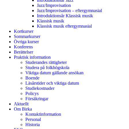
Introduktionsår Jazz
Jazz/Improvisation
Jazz/Improvisation – eftergymnasial
Introduktionsår Klassisk musik
Klassisk musik
Klassisk musik eftergymnasial
Kortkurser
Sommarkurser
Övriga kurser
Konferens
Berättelser
Praktisk information
Studerandes rättigheter
Studera på folkhögskola
Viktiga datum gällande ansökan
Boende
Läsårstider och viktiga datum
Studiekostnader
Policys
Försäkringar
Aktuellt
Om Birka
Kontaktinformation
Personal
Historia